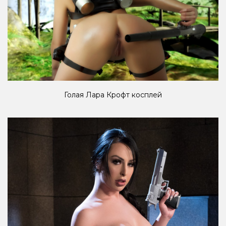
Голая Лара Крофт косплей