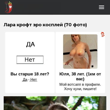
Лара крофт эро косплей (70 фото)
Вы старше 18 лет?
Юля, 38 лет. (1км от
вас)
͟Д͟а - ͟Н͟е͟т
Мой вотсапп в профиле.
Хочу куни, пишите!