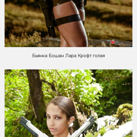
Бьянка Бошан Лара Крофт голая