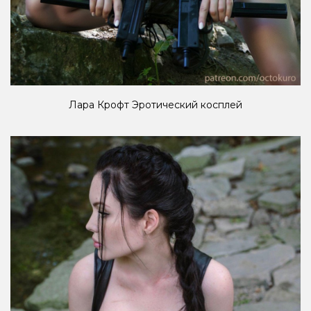
Лара Крофт Эротический косплей