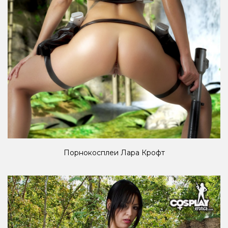
Порнокосплеи Лара Крофт