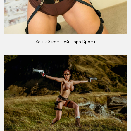
Хентай косплей Лара Крофт