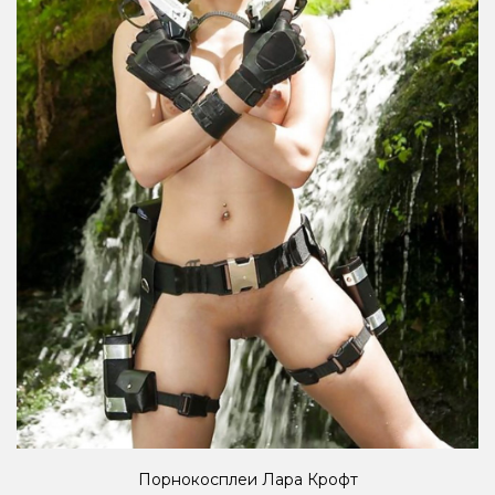
Порнокосплеи Лара Крофт