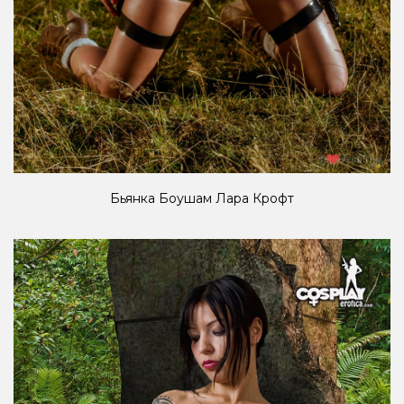
Бьянка Боушам Лара Крофт