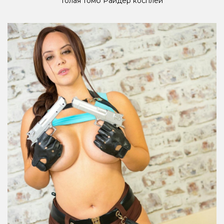
Голая томб Райдер косплей