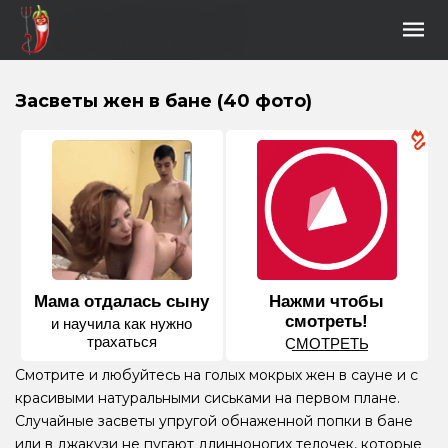
Засветы жен в бане (40 фото)
Мама отдалась сыну
Нажми чтобы
смотреть!
и научила как нужно
трахаться
С͟М͟О͟Т͟Р͟Е͟Т͟Ь
Смотрите и любуйтесь на голых мокрых жен в сауне и с
красивыми натуральными сиськами на первом плане.
Случайные засветы упругой обнаженной попки в бане
или в джакузи не пугают длинноногих телочек, которые