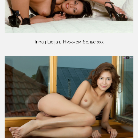
Irina j Lidija в Нижнем белье ххх